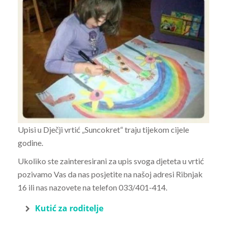
Upisi u Dječji vrtić „Suncokret“ traju tijekom cijele
godine.
Ukoliko ste zainteresirani za upis svoga djeteta u vrtić
pozivamo Vas da nas posjetite na našoj adresi Ribnjak
16 ili nas nazovete na telefon 033/401-414.
Kutić za roditelje