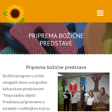
PRIPREMA BOŽIĆNE
PREDSTAVE
Priprema božićne predstave
Božićni program u vrtiću
obogatit ćemo ove godine
lutkarskom predstavom
“Neposlušno dijete”.
Predstavu pripremamo u
suradnji s roditeljima koji su