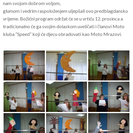
nam svojom dobrom voljom,
glumom i vedrim raspoloženjem uljepšali ovo predblagdansko
vrijeme. Božićni program održat će se u vrtiću 12. prosinca a
tradicionalno će ga svojim dolaskom uveličati i članovi Moto
kluba “Speed” koji će djecu obradovati kao Moto Mrazovi.