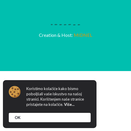
Creation & Host:
MIDNEL
Koristimo kolačiće kako bismo
poboljšali vaše iskustvo na našoj
stranici. Korištenjem naše stranice
pristajete na kolačiće.
Više...
OK