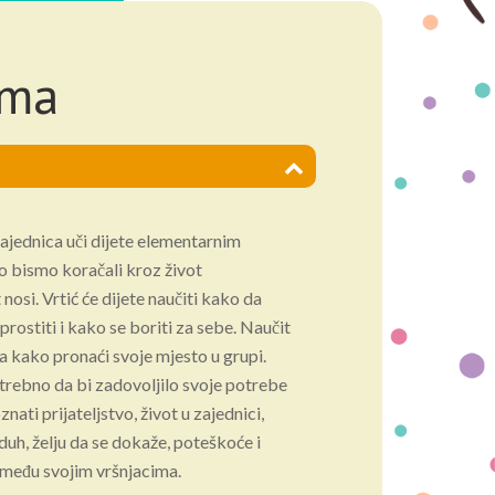
ima
zajednica uči dijete elementarnim
o bismo koračali kroz život
nosi. Vrtić će dijete naučiti kako da
prostiti i kako se boriti za sebe. Naučit
ma kako pronaći svoje mjesto u grupi.
otrebno da bi zadovoljilo svoje potrebe
nati prijateljstvo, život u zajednici,
duh, želju da se dokaže, poteškoće i
– među svojim vršnjacima.