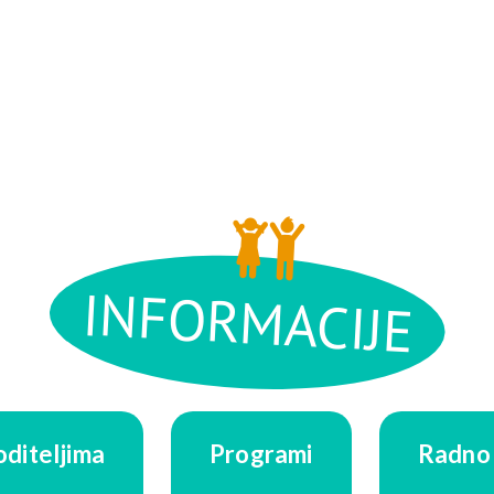
INFORMACIJE
oditeljima
Programi
Radno 