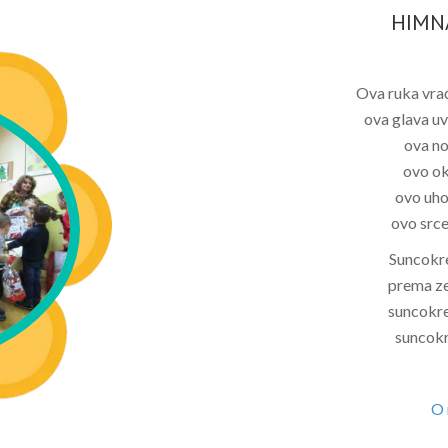
HIMN
Ova ruka vrać
ova glava uv
ova no
ovo ok
ovo uho
ovo srce
Suncokre
prema ze
suncokre
suncokr
O 