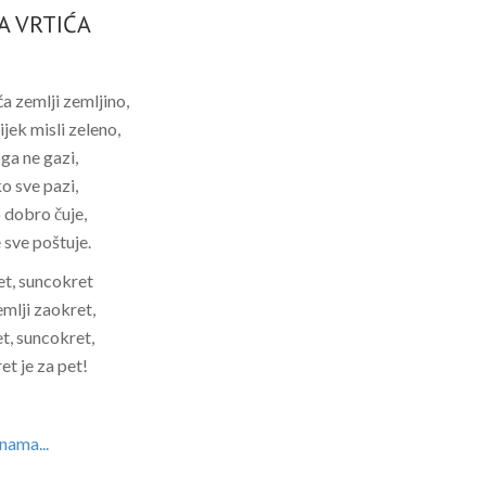
A VRTIĆA
a zemlji zemljino,
ijek misli zeleno,
ga ne gazi,
o sve pazi,
 dobro čuje,
 sve poštuje.
t, suncokret
mlji zaokret,
t, suncokret,
et je za pet!
nama...