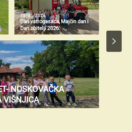
15/05/2026
Dan vatrogasaca, Majčin dan i
Dan obitelji 2026.
ET- NOSKOVAČKA
 VIŠNJICA