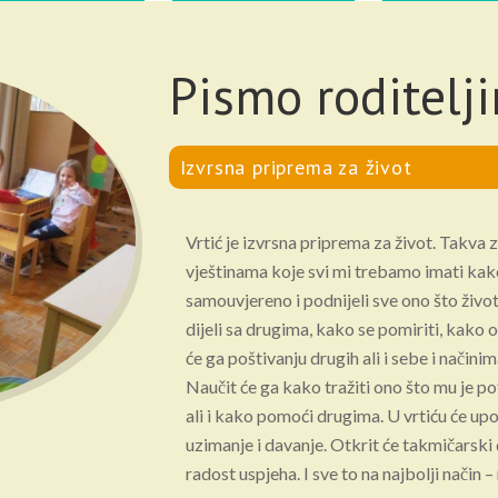
Pismo roditelj
Izvrsna priprema za život
Vrtić je izvrsna priprema za život. Takva 
vještinama koje svi mi trebamo imati kak
samouvjereno i podnijeli sve ono što život 
dijeli sa drugima, kako se pomiriti, kako o
će ga poštivanju drugih ali i sebe i načini
Naučit će ga kako tražiti ono što mu je p
ali i kako pomoći drugima. U vrtiću će upoz
uzimanje i davanje. Otkrit će takmičarski 
radost uspjeha. I sve to na najbolji način 