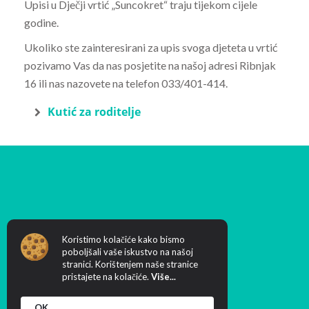
Upisi u Dječji vrtić „Suncokret“ traju tijekom cijele
godine.
Ukoliko ste zainteresirani za upis svoga djeteta u vrtić
pozivamo Vas da nas posjetite na našoj adresi Ribnjak
16 ili nas nazovete na telefon 033/401-414.
Kutić za roditelje
Koristimo kolačiće kako bismo
poboljšali vaše iskustvo na našoj
Creation & Host:
MIDNEL
stranici. Korištenjem naše stranice
pristajete na kolačiće.
Više...
OK