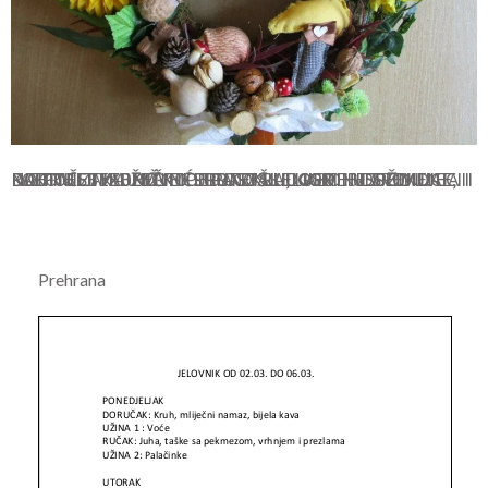
NA POČETKU NOVE PEDAGOŠKE GODINE SVOJ DJECI I RODITELJIMA ŽELIMO PUNO RADOSNIH DOŽIVLJAJA I DOBRU ZAJEDNIČKU SURADNJU, KAKO BI TRENUCI DJETINJSTVA U VRTIĆU POSTALI LIJEPE USPOMENE, I KAKO BI BEZBRIŽNO PROTEKLI U IGRI I VESELJU!
Prehrana