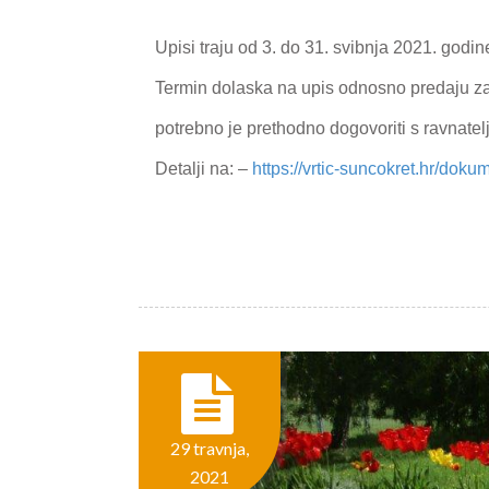
Upisi traju od 3. do 31. svibnja 2021. godin
Termin dolaska na upis odnosno predaju zaht
potrebno je prethodno dogovoriti s ravnatel
Detalji na: –
https://vrtic-suncokret.hr/dokum
29 travnja,
2021