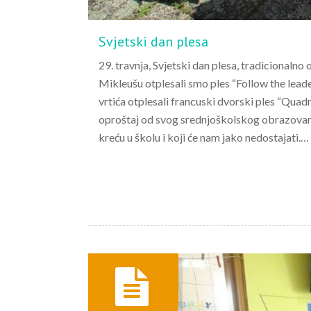
Svjetski dan plesa
29. travnja, Svjetski dan plesa, tradicionaln
Mikleušu otplesali smo ples “Follow the leade
vrtića otplesali francuski dvorski ples “Quadr
oproštaj od svog srednjoškolskog obrazovanja
kreću u školu i koji će nam jako nedostajati.…