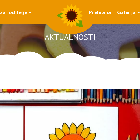
 za roditelje
Prehrana
Galerija
AKTUALNOSTI